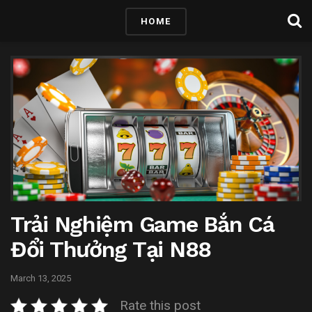
HOME
Trải Nghiệm Game Bắn Cá
Đổi Thưởng Tại N88
March 13, 2025
Rate this post