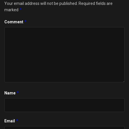
Your email address will not be published.
Required fields are
*
marked
*
Comment
*
Name
*
Email