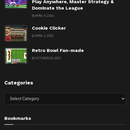
Play Anywhere, Master Strategy &
Dominate the League
APRIL 9, 2026
Cookie Clicker
APRIL 2, 2025
Retro Bowl Fan-made
OCTOBER 26, 2023
Categories
Categories
Bookmarks