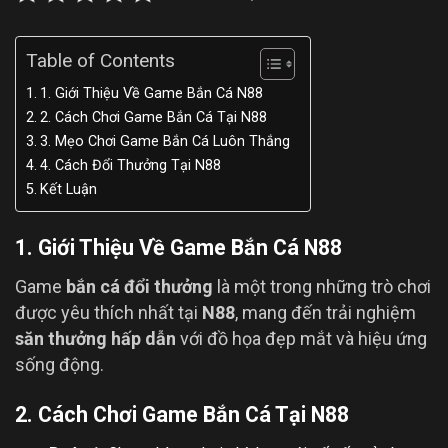
Table of Contents
1. Giới Thiệu Về Game Bắn Cá N88
2. Cách Chơi Game Bắn Cá Tại N88
3. Mẹo Chơi Game Bắn Cá Luôn Thắng
4. Cách Đổi Thưởng Tại N88
Kết Luận
1. Giới Thiệu Về Game Bắn Cá N88
Game
bắn cá đổi thưởng
là một trong những trò chơi
được yêu thích nhất tại
N88
, mang đến trải nghiệm
săn thưởng hấp dẫn
với đồ họa đẹp mắt và hiệu ứng
sống động.
2. Cách Chơi Game Bắn Cá Tại N88