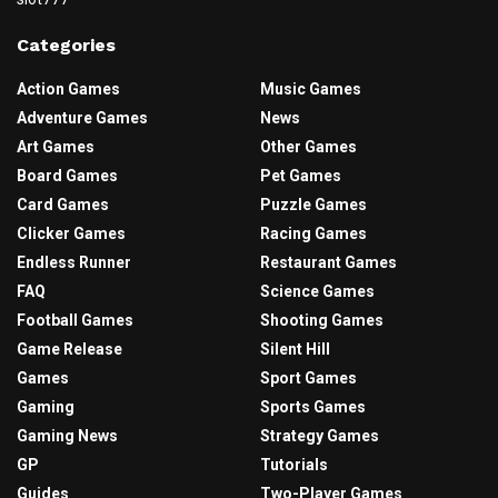
Categories
Action Games
Music Games
Adventure Games
News
Art Games
Other Games
Board Games
Pet Games
Card Games
Puzzle Games
Clicker Games
Racing Games
Endless Runner
Restaurant Games
FAQ
Science Games
Football Games
Shooting Games
Game Release
Silent Hill
Games
Sport Games
Gaming
Sports Games
Gaming News
Strategy Games
GP
Tutorials
Guides
Two-Player Games