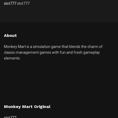
slot777
slot777
About
Monkey Mart is a simulation game that blends the charm of
classic management games with fun and fresh gameplay
elements.
Monkey Mart Original
slot777