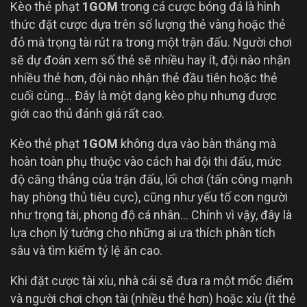
Kèo thẻ phạt
1GOM
trong cá cược bóng đá là hình
thức đặt cược dựa trên số lượng thẻ vàng hoặc thẻ
đỏ mà trọng tài rút ra trong một trận đấu. Người chơi
sẽ dự đoán xem số thẻ sẽ nhiều hay ít, đội nào nhận
nhiều thẻ hơn, đội nào nhận thẻ đầu tiên hoặc thẻ
cuối cùng… Đây là một dạng kèo phụ nhưng được
giới cao thủ đánh giá rất cao.
Kèo thẻ phạt
1GOM
không dựa vào bàn thắng mà
hoàn toàn phụ thuộc vào cách hai đội thi đấu, mức
độ căng thẳng của trận đấu, lối chơi (tấn công mạnh
hay phòng thủ tiêu cực), cũng như yếu tố con người
như trọng tài, phong độ cá nhân… Chính vì vậy, đây là
lựa chọn lý tưởng cho những ai ưa thích phân tích
sâu và tìm kiếm tỷ lệ ăn cao.
Khi đặt cược tài xỉu, nhà cái sẽ đưa ra một mốc điểm
và người chơi chọn tài (nhiều thẻ hơn) hoặc xỉu (ít thẻ