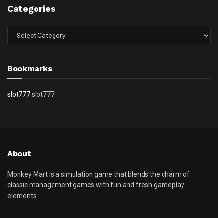
Categories
Categories
Bookmarks
slot777
slot777
About
Monkey Mart is a simulation game that blends the charm of
classic management games with fun and fresh gameplay
elements.