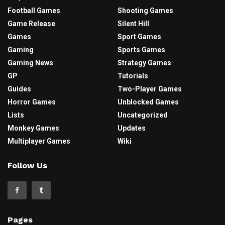
Football Games
Shooting Games
Game Release
Silent Hill
Games
Sport Games
Gaming
Sports Games
Gaming News
Strategy Games
GP
Tutorials
Guides
Two-Player Games
Horror Games
Unblocked Games
Lists
Uncategorized
Monkey Games
Updates
Multiplayer Games
Wiki
Follow Us
Pages