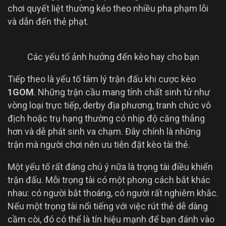
chơi quyết liệt thường kéo theo nhiều pha phạm lỗi
và dẫn đến thẻ phạt.
Các yếu tố ảnh hưởng đến kèo hay cho bạn
Tiếp theo là yếu tố tâm lý trận đấu khi cược kèo
1GOM
. Những trận cầu mang tính chất sinh tử như
vòng loại trực tiếp, derby địa phương, tranh chức vô
địch hoặc trụ hạng thường có nhịp độ căng thẳng
hơn và dễ phát sinh va chạm. Đây chính là những
trận mà người chơi nên ưu tiên đặt kèo tài thẻ.
Một yếu tố rất đáng chú ý nữa là trọng tài điều khiển
trận đấu. Mỗi trọng tài có một phong cách bắt khác
nhau: có người bắt thoáng, có người rất nghiêm khắc.
Nếu một trọng tài nổi tiếng với việc rút thẻ dễ dàng
cầm còi, đó có thể là tín hiệu mạnh để bạn đánh vào