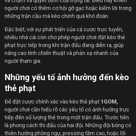
va chạm và quyết định của trọng tài. Điều này khiến
người chơi có thêm cơ hội gỡ gạc hoặc kiếm lời trong
những trận cầu mà kèo chính quá khó đoán.
Đặc biệt, với sự phát triển của cá cược trực tuyến,
nhiều nhà cái còn cho phép người chơi đặt kèo thẻ
phạt trực tiếp trong khi trận đấu đang diễn ra, giúp
nâng cao tính chiến thuật và phản xạ nhanh của
người tham gia.
Những yếu tố ảnh hưởng đến kèo
thẻ phạt
Để đặt cược chính xác vào kèo thẻ phạt
1GOM,
người chơi cần hiểu rõ các yếu tố có ảnh hưởng trực
tiếp đến số lượng thẻ trong một trận đấu. Trước tiên
là phong cách thi đấu của hai đội. Những đội bóng có
thiên hướng phòng ngự, pressing tầm cao, hoặc lối