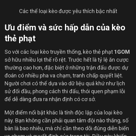
Các thể loại kèo được yêu thích bậc nhất
Ưu điểm và sức hấp dẫn của kèo
thẻ phạt
So với các loại kèo truyền thống, kèo thẻ phạt
1GOM
sở hữu nhiều lợi thế rõ rệt. Trước hết là tỷ lệ ăn cược
thường cao hơn, đặc biệt ở những trận đấu được dự
đoán có nhiều pha va chạm, tranh chấp quyết liệt.
Người chơi có thể dựa vào dữ liệu quá khứ như lịch
sử đối đầu, phong cách thi đấu, thói quen phạm lỗi
để dễ dàng đưa ra nhận định có cơ sở.
Một điểm nổi bật khác là tính độc lập của loại kèo
này. Bạn không cần phải quan tâm đội nào thắng, số
bàn là bao nhiêu, mà chỉ cần theo dõi đúng diễn biến