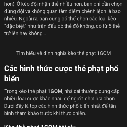
hơn). Ở kèo đội nhận thẻ nhiều hơn, bạn chỉ cần chọn
đúng đội và không quan tâm điểm chênh lệch là bao
nhiêu. Ngoài ra, bạn cũng có thể chọn các loại kèo
“đặc biệt” như trận đấu có thẻ đỏ không, có từ 5 thẻ
trở lên hay không…
Tìm hiểu về định nghĩa kèo thẻ phạt 1GOM
Các hình thức cược thẻ phạt phổ
biến
Trong kèo thẻ phạt
1GOM
, nhà cái thường cung cấp
nhiều loại cược khác nhau để người chơi lựa chọn.
Dưới đây là top các hình thức phổ biến nhất để tân
binh tham khảo trước khi thực chiến.