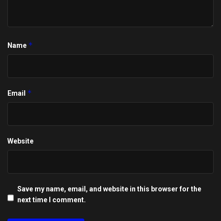
*
Name
*
Email
Website
Save my name, email, and website in this browser for the
next time I comment.