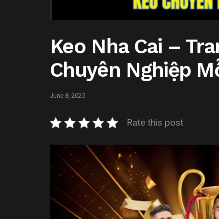
Keo Nha Cai – Tr
Chuyên Nghiệp Mỗ
June 8, 2025
Rate this post