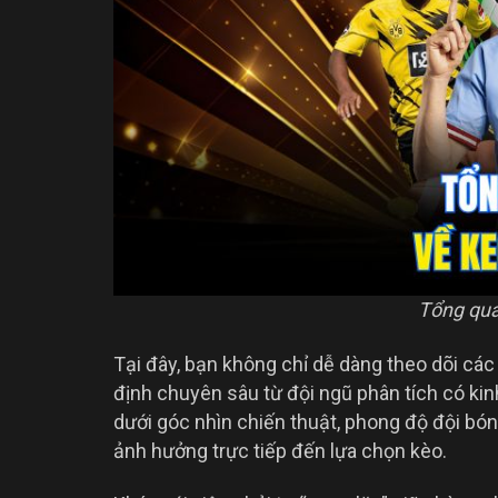
Tổng qua
Tại đây, bạn không chỉ dễ dàng theo dõi các
định chuyên sâu từ đội ngũ phân tích có ki
dưới góc nhìn chiến thuật, phong độ đội bóng
ảnh hưởng trực tiếp đến lựa chọn kèo.