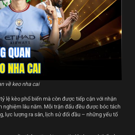
n về keo nha cai
 tỷ lệ kèo phổ biến mà còn được tiếp cận với nhận
nh nghiệm lâu năm. Mỗi trận đấu đều được bóc tách
, lực lượng ra sân, lịch sử đối đầu – những yếu tố