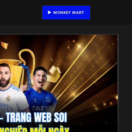
MONKEY MART