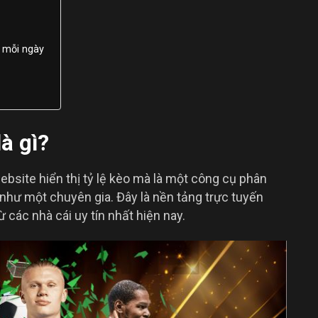
n mỗi ngày
à gì?
bsite hiển thị tỷ lệ kèo mà là một công cụ phân
u như một chuyên gia. Đây là nền tảng trực tuyến
 các nhà cái uy tín nhất hiện nay.