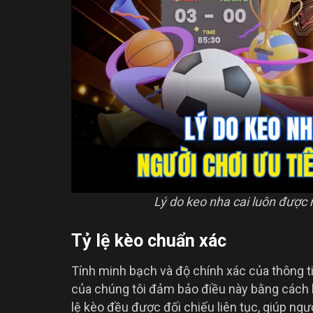
Lý do keo nha cai luôn được 
Tỷ lệ kèo chuẩn xác
Tính minh bạch và độ chính xác của thông t
của chúng tôi đảm bảo điều này bằng cách lấ
lệ kèo đều được đối chiếu liên tục, giúp ng