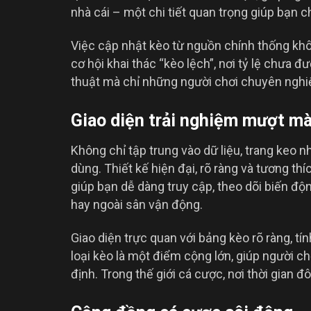
nhà cái – một chi tiết quan trọng giúp bạn c
Việc cập nhật kèo từ nguồn chính thống khô
cơ hội khai thác “kèo lệch”, nơi tỷ lệ chưa đ
thuật mà chỉ những người chơi chuyên nghiệp
Giao diện trải nghiệm mượt m
Không chỉ tập trung vào dữ liệu, trang keo 
dùng. Thiết kế hiện đại, rõ ràng và tương thí
giúp bạn dễ dàng truy cập, theo dõi biến độ
hay ngoài sân vận động.
Giao diện trực quan với bảng kèo rõ ràng, tín
loại kèo là một điểm cộng lớn, giúp người chơ
định. Trong thế giới cá cược, nơi thời gian đô