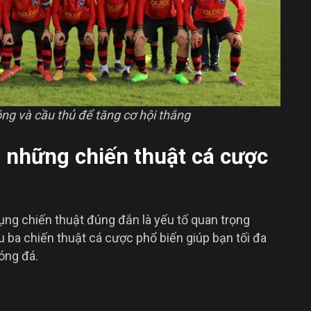
óng và cầu thủ để tăng cơ hội thắng
 những chiến thuật cá cược
ụng chiến thuật đúng đắn là yếu tố quan trọng
 ba chiến thuật cá cược phổ biến giúp bạn tối đa
óng đá.