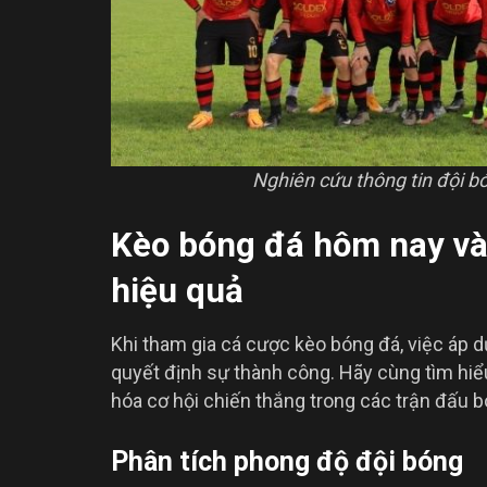
Nghiên cứu thông tin đội b
Kèo bóng đá hôm nay và
hiệu quả
Khi tham gia cá cược kèo bóng đá, việc áp d
quyết định sự thành công. Hãy cùng tìm hiểu
hóa cơ hội chiến thắng trong các trận đấu b
Phân tích phong độ đội bóng