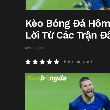
Kèo Bóng Đá Hôm
Lời Từ Các Trận 
May 16, 2025
Rate this post