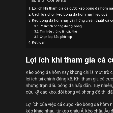
Table of Contents
Lợi ích khi tham gia cá cược kèo bóng đá hôm n
Cách lựa chọn kèo bóng đá hôm nay hiệu quả
Kèo bóng đá hôm nay và những chiến thuật cá c
Phân tích phong độ đội bóng
Tìm hiểu thông tin cầu thủ
Chọn loại kèo phù hợp
Kết luận
Lợi ích khi tham gia cá
Kèo bóng đá hôm nay không chỉ là một trò ch
lợi ích tài chính đáng kể. Khi tham gia cá cư
những trận đấu bóng đá hấp dẫn. Tuy nhiên,
cứu kỹ các kèo, đội bóng và phong độ thi đấ
Lợi ích của việc cá cược kèo bóng đá hôm na
kèo khác nhau, từ kèo châu Á, kèo châu Âu đ