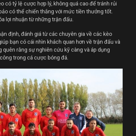
 có tỷ lệ cược hợp lý, không quá cao để tránh rủi
ảo có thể chiến thắng với mức tiền thưởng tốt.
óa lợi nhuận từ những trận đấu.
hận định, đánh giá từ các chuyên gia về các kèo
iúp bạn có cái nhìn khách quan hơn về trận đấu và
g quên rằng sự nghiên cứu kỹ càng và áp dụng
h công trong cá cược bóng đá.