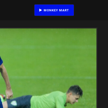
MONKEY MART