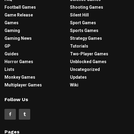
Football Games
Shooting Games
Game Release
Silent Hill
Games
Sport Games
Gaming
Sports Games
Gaming News
Strategy Games
GP
Tutorials
Guides
Two-Player Games
Horror Games
Unblocked Games
Lists
Uncategorized
Monkey Games
Updates
Multiplayer Games
Wiki
Follow Us
Pages