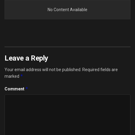
No Content Available
Leave a Reply
Your email address will not be published.
Required fields are
*
marked
*
Comment