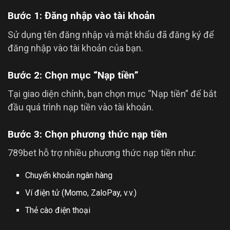
Bước 1: Đăng nhập vào tài khoản
Sử dụng tên đăng nhập và mật khẩu đã đăng ký để
đăng nhập vào tài khoản của bạn.
Bước 2: Chọn mục “Nạp tiền”
Tại giao diện chính, bạn chọn mục “Nạp tiền” để bắt
đầu quá trình nạp tiền vào tài khoản.
Bước 3: Chọn phương thức nạp tiền
789bet hỗ trợ nhiều phương thức nạp tiền như:
Chuyển khoản ngân hàng
Ví điện tử (Momo, ZaloPay, v.v.)
Thẻ cào điện thoại