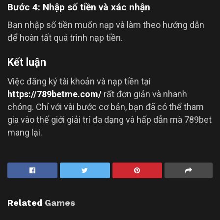
Bước 4: Nhập số tiền và xác nhận
Bạn nhập số tiền muốn nạp và làm theo hướng dẫn
để hoàn tất quá trình nạp tiền.
Kết luận
Việc đăng ký tài khoản và nạp tiền tại
https://789betme.com/
rất đơn giản và nhanh
chóng. Chỉ với vài bước cơ bản, bạn đã có thể tham
gia vào thế giới giải trí đa dạng và hấp dẫn mà 789bet
mang lại.
Related
Games