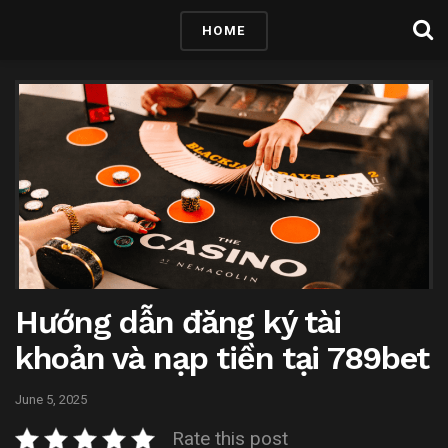
HOME
Hướng dẫn đăng ký tài
khoản và nạp tiền tại 789bet
June 5, 2025
Rate this post