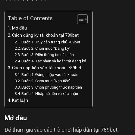
Table of Contents
Mở đầu
Cách đăng ký tài khoản tại 789bet
Bước 1: Truy cập trang chủ 789bet
Bước 2: Chọn mục “Đăng ký”
Bước 3: Điền thông tin cá nhân
Bước 4: Xác nhận và hoàn tất đăng ký
Cách nạp tiền vào tài khoản 789bet
Bước 1: Đăng nhập vào tài khoản
Bước 2: Chọn mục “Nạp tiền”
Bước 3: Chọn phương thức nạp tiền
Bước 4: Nhập số tiền và xác nhận
Kết luận
Mở đầu
Để tham gia vào các trò chơi hấp dẫn tại 789bet,