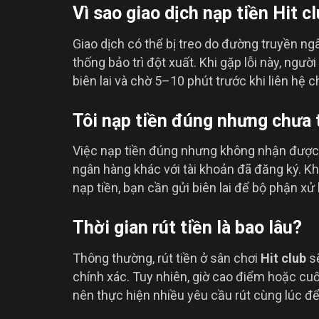
Vì sao giao dịch nạp tiền Hit c
Giao dịch có thể bị treo do đường truyền n
thống bảo trì đột xuất. Khi gặp lỗi này, người
biên lai và chờ 5–10 phút trước khi liên h
Tôi nạp tiền đúng nhưng chưa 
Việc nạp tiền đúng nhưng không nhận được 
ngân hàng khác với tài khoản đã đăng ký. Kh
nạp tiền, bạn cần gửi biên lai để bộ phận xử 
Thời gian rút tiền là bao lâu?
Thông thường, rút tiền ở sân chơi
Hit club
sẽ
chính xác. Tuy nhiên, giờ cao điểm hoặc cuố
nên thực hiện nhiều yêu cầu rút cùng lúc để 