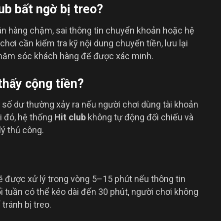
lub bất ngờ bị treo?
gân hàng chậm, sai thông tin chuyển khoản hoặc hệ
 chơi cần kiểm tra kỹ nội dung chuyển tiền, lưu lại
ệ chăm sóc khách hàng để được xác minh.
thấy cộng tiền?
số dư thường xảy ra nếu người chơi dùng tài khoản
i đó, hệ thống
Hit club
không tự động đối chiếu và
lý thủ công.
 được xử lý trong vòng 5–15 phút nếu thông tin
i tuần có thể kéo dài đến 30 phút, người chơi không
tránh bị treo.