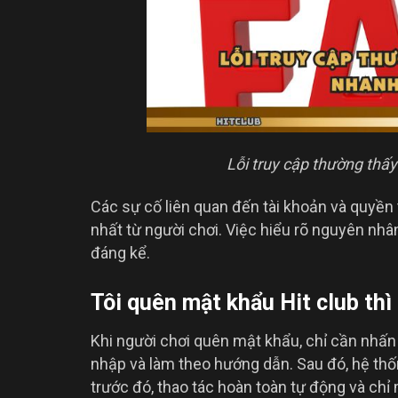
Lỗi truy cập thường thấ
Các sự cố liên quan đến tài khoản và quyền
nhất từ người chơi. Việc hiểu rõ nguyên nhân
đáng kể.
Tôi quên mật khẩu Hit club thì
Khi người chơi quên mật khẩu, chỉ cần nhấn
nhập và làm theo hướng dẫn. Sau đó, hệ thố
trước đó, thao tác hoàn toàn tự động và chỉ 