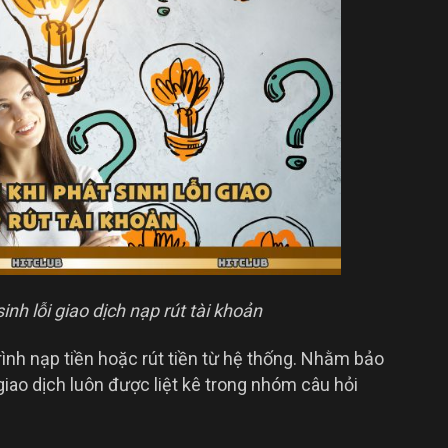
inh lỗi giao dịch nạp rút tài khoản
rình nạp tiền hoặc rút tiền từ hệ thống. Nhằm bảo
i giao dịch luôn được liệt kê trong nhóm câu hỏi