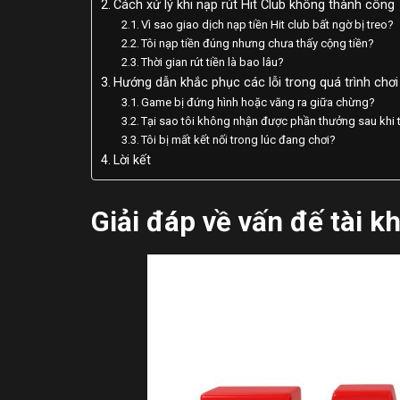
Cách xử lý khi nạp rút Hit Club không thành công
Vì sao giao dịch nạp tiền Hit club bất ngờ bị treo?
Tôi nạp tiền đúng nhưng chưa thấy cộng tiền?
Thời gian rút tiền là bao lâu?
Hướng dẫn khắc phục các lỗi trong quá trình chơ
Game bị đứng hình hoặc văng ra giữa chừng?
Tại sao tôi không nhận được phần thưởng sau khi
Tôi bị mất kết nối trong lúc đang chơi?
Lời kết
Giải đáp về vấn đế tài k