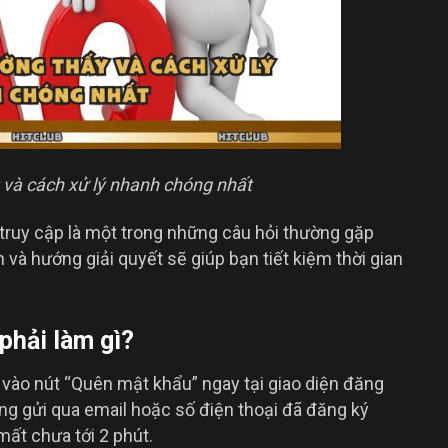
y và cách xử lý nhanh chóng nhất
 truy cập là một trong những câu hỏi thường gặp
 và hướng giải quyết sẽ giúp bạn tiết kiệm thời gian
 phải làm gì?
 vào nút “Quên mật khẩu” ngay tại giao diện đăng
ng gửi qua email hoặc số điện thoại đã đăng ký
mất chưa tới 2 phút.