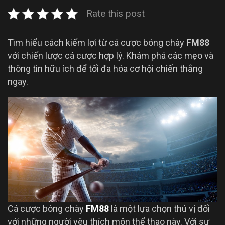
Rate this post
Tìm hiểu cách kiếm lợi từ cá cược bóng chày
FM88
với chiến lược cá cược hợp lý. Khám phá các mẹo và
thông tin hữu ích để tối đa hóa cơ hội chiến thắng
ngay.
Cá cược bóng chày
FM88
là một lựa chọn thú vị đối
với những người yêu thích môn thể thao này. Với sự