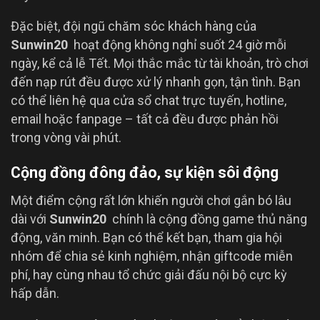
Đặc biệt, đội ngũ chăm sóc khách hàng của
Sunwin20
hoạt động không nghỉ suốt 24 giờ mỗi
ngày, kể cả lễ Tết. Mọi thắc mắc từ tài khoản, trò chơi
đến nạp rút đều được xử lý nhanh gọn, tận tình. Bạn
có thể liên hệ qua cửa sổ chat trực tuyến, hotline,
email hoặc fanpage – tất cả đều được phản hồi
trong vòng vài phút.
Cộng đồng đông đảo, sự kiện sôi động
Một điểm cộng rất lớn khiến người chơi gắn bó lâu
dài với
Sunwin20
chính là cộng đồng game thủ năng
động, văn minh. Bạn có thể kết bạn, tham gia hội
nhóm để chia sẻ kinh nghiệm, nhận giftcode miễn
phí, hay cùng nhau tổ chức giải đấu nội bộ cực kỳ
hấp dẫn.