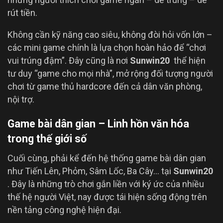
rút tiền.
Không cần kỹ năng cao siêu, không đòi hỏi vốn lớn –
các mini game chính là lựa chọn hoàn hảo để “chơi
vui trúng đậm”. Đây cũng là nơi
Sunwin20
thể hiện
tư duy “game cho mọi nhà”, mở rộng đối tượng người
chơi từ game thủ hardcore đến cả dân văn phòng,
nội trợ.
Game bài dân gian – Linh hồn văn hóa
trong thế giới số
Cuối cùng, phải kể đến hệ thống game bài dân gian
như Tiến Lên, Phỏm, Sâm Lốc, Ba Cây… tại
Sunwin20
. Đây là những trò chơi gắn liền với ký ức của nhiều
thế hệ người Việt, nay được tái hiện sống động trên
nền tảng công nghệ hiện đại.