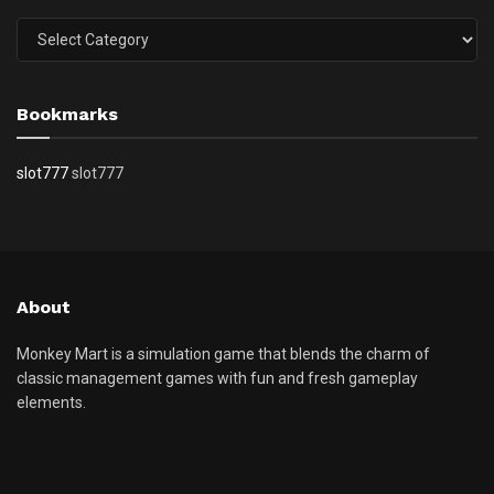
Categories
Bookmarks
slot777
slot777
About
Monkey Mart is a simulation game that blends the charm of
classic management games with fun and fresh gameplay
elements.