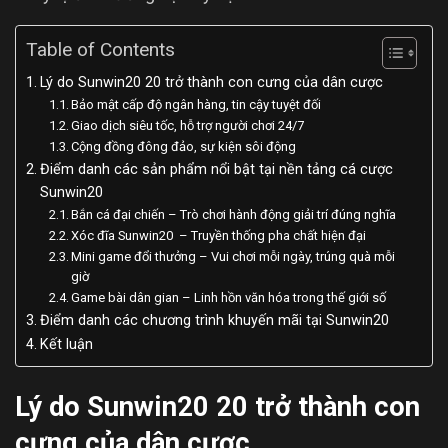
Table of Contents
Lý do Sunwin20 20 trở thành con cưng của dân cược
Bảo mật cấp độ ngân hàng, tin cậy tuyệt đối
Giao dịch siêu tốc, hỗ trợ người chơi 24/7
Cộng đồng đông đảo, sự kiện sôi động
Điểm danh các sản phẩm nổi bật tại nền tảng cá cược
Sunwin20
Bắn cá đại chiến – Trò chơi hành động giải trí đúng nghĩa
Xóc đĩa Sunwin20 – Truyền thống pha chất hiện đại
Mini game đổi thưởng – Vui chơi mỗi ngày, trúng quà mỗi
giờ
Game bài dân gian – Linh hồn văn hóa trong thế giới số
Điểm danh các chương trình khuyến mãi tại Sunwin20
Kết luận
Lý do Sunwin20 20 trở thành con
cưng của dân cược