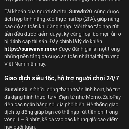
Tài khoản của người chơi tại
Sunwin20
cũng được
tích hợp tính năng xác thực hai lớp (2FA), giúp nâng
cao độ an toàn khi đăng nhập. Mỗi thao tác nạp rút
tiền đều được kiểm duyệt kỹ càng, loại bỏ mọi rủi ro
bị đánh cắp tài sản. Đây chính là lý do khiến
https://sunwinvn.moe/
được đánh giá là một trong
những nền tảng cá cược an toàn nhất tại thị trường
Việt Nam hiện nay.
Giao dịch siêu tốc, hỗ trợ người chơi 24/7
Sunwin20
sở hữu cổng thanh toán linh hoạt, hỗ trợ
đa dạng hình thức: từ ví điện tử như Momo, ZaloPay
đến các ngân hàng nội địa phổ biến. Hệ thống giao
dịch tự động giúp bạn có thể nạp rút tiền chỉ trong
vòng 1 – 3 phút, kể cả vào các khung giờ cao điểm
hay cuối tuần.