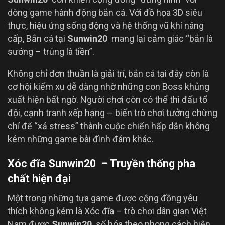
dòng game hành động bắn cá. Với đồ họa 3D siêu
thực, hiệu ứng sống động và hệ thống vũ khí nâng
cấp, Bắn cá tại
Sunwin20
mang lại cảm giác “bắn là
sướng – trúng là tiền”.
Không chỉ đơn thuần là giải trí, bắn cá tại đây còn là
cơ hội kiếm xu dễ dàng nhờ những con Boss khủng
xuất hiện bất ngờ. Người chơi còn có thể thi đấu tổ
đội, cạnh tranh xếp hạng – biến trò chơi tưởng chừng
chỉ để “xả stress” thành cuộc chiến hấp dẫn không
kém những game bài đình đám khác.
Xóc đĩa Sunwin20 – Truyền thống pha
chất hiện đại
Một trong những tựa game được cộng đồng yêu
thích không kém là Xóc đĩa – trò chơi dân gian Việt
Nam được
Sunwin20
số hóa theo phong cách hiện