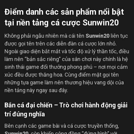
Điểm danh các sản phẩm nổi bật
tại nền tảng cá cược Sunwin20
Không phải ngẫu nhiên mà cái tên
Sunwin20
liên tục
được gọi tên trên các diễn đàn cá cược lớn nhỏ.
Ngoài giao diện bắt mắt và tốc độ xử lý thần tốc, điều
làm nên “bản sắc riêng” của sân chơi này chính là hệ
sinh thái game đổi thưởng phong phú – nơi mọi cảm
xúc đều được thăng hoa. Cùng điểm mặt gọi tên
những tựa game làm nên thương hiệu vang dội của
nền tảng này ngay sau đây.
Bắn cá đại chiến – Trò chơi hành động giải
trí đúng nghĩa
Bên cạnh các game bài và cá cược truyền thống,
Sunwin20
còn khiến cộng đồng “đứng hình” với