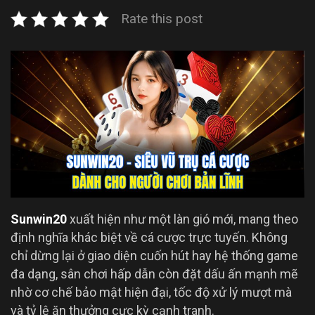
Rate this post
Sunwin20
xuất hiện như một làn gió mới, mang theo
định nghĩa khác biệt về cá cược trực tuyến. Không
chỉ dừng lại ở giao diện cuốn hút hay hệ thống game
đa dạng, sân chơi hấp dẫn còn đặt dấu ấn mạnh mẽ
nhờ cơ chế bảo mật hiện đại, tốc độ xử lý mượt mà
và tỷ lệ ăn thưởng cực kỳ cạnh tranh.