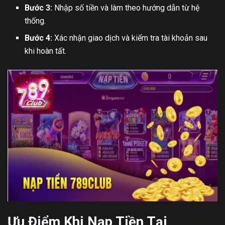
Bước 3:
Nhập số tiền và làm theo hướng dẫn từ hệ
thống.
Bước 4:
Xác nhận giao dịch và kiểm tra tài khoản sau
khi hoàn tất.
Ưu Điểm Khi Nạp Tiền Tại