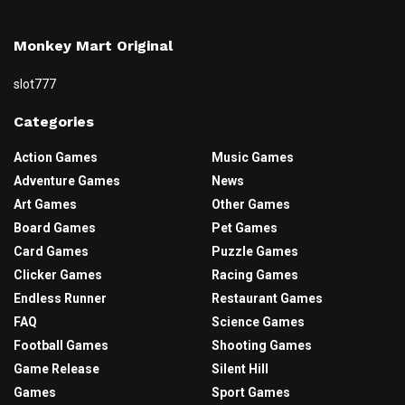
Monkey Mart Original
slot777
Categories
Action Games
Music Games
Adventure Games
News
Art Games
Other Games
Board Games
Pet Games
Card Games
Puzzle Games
Clicker Games
Racing Games
Endless Runner
Restaurant Games
FAQ
Science Games
Football Games
Shooting Games
Game Release
Silent Hill
Games
Sport Games