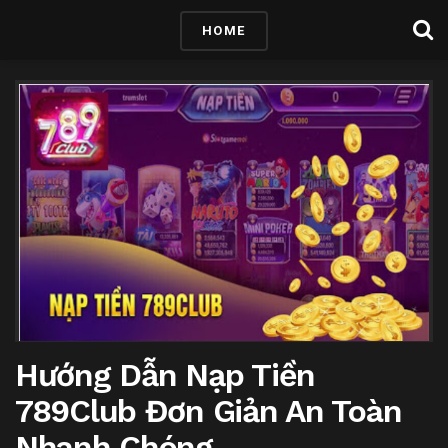
HOME
Hướng Dẫn Nạp Tiền
789Club Đơn Giản An Toàn
Nhanh Chóng