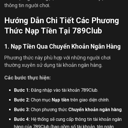
thông tin người chơi.
Hướng Dẫn Chi Tiết Các Phương
Thức Nạp Tiền Tại 789Club
1. Nạp Tiền Qua Chuyển Khoản Ngân Hàng
Phương thức này phù hợp với những người chơi
thường xuyên sử dụng tài khoản ngân hàng.
Các bước thực hiện:
Bước 1:
Đăng nhập vào tài khoản 789Club.
Bước 2:
Chọn mục
Nạp tiền
trên giao diện chính.
Bước 3:
Chọn phương thức
Chuyển khoản ngân hàng
.
Bước 4:
Hệ thống sẽ cung cấp thông tin tài khoản ngân
hàng của 789Club (bao gồm số tài khoản, tên ngân