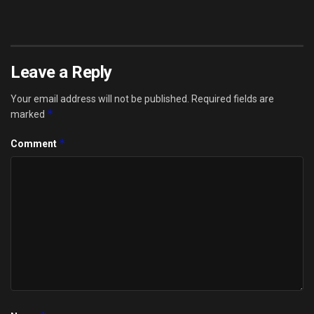
Leave a Reply
Your email address will not be published.
Required fields are
*
marked
*
Comment