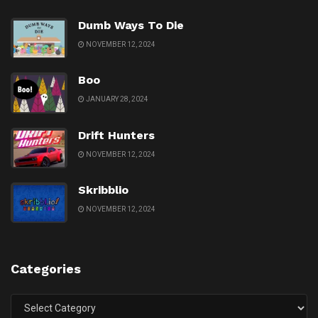
Dumb Ways To Die
NOVEMBER 12, 2024
Boo
JANUARY 28, 2024
Drift Hunters
NOVEMBER 12, 2024
Skribblio
NOVEMBER 12, 2024
Categories
Categories