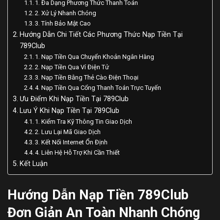
1. Đa Dạng Phương Thức Thanh Toán
2. Xử Lý Nhanh Chóng
3. Tính Bảo Mật Cao
Hướng Dẫn Chi Tiết Các Phương Thức Nạp Tiền Tại
789Club
1. Nạp Tiền Qua Chuyển Khoản Ngân Hàng
2. Nạp Tiền Qua Ví Điện Tử
3. Nạp Tiền Bằng Thẻ Cào Điện Thoại
4. Nạp Tiền Qua Cổng Thanh Toán Trực Tuyến
Ưu Điểm Khi Nạp Tiền Tại 789Club
Lưu Ý Khi Nạp Tiền Tại 789Club
1. Kiểm Tra Kỹ Thông Tin Giao Dịch
2. Lưu Lại Mã Giao Dịch
3. Kết Nối Internet Ổn Định
4. Liên Hệ Hỗ Trợ Khi Cần Thiết
Kết Luận
Hướng Dẫn Nạp Tiền 789Club
Đơn Giản An Toàn Nhanh Chóng